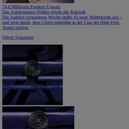
74,8 Millionen Franken Umsatz
Das Auktionshaus Phillips bricht alle Rekorde
Die Auktion vergangene Woche stellte 43 neue Weltrekorde auf –
und zeigt damit, dass Uhren endgültig in der Liga der High-End-
Assets spielen.
Oliver Scharping