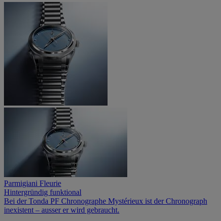
Parmigiani Fleurie
Hintergründig funktional
Bei der Tonda PF Chronographe Mystérieux ist der Chronograph
inexistent – ausser er wird gebraucht.