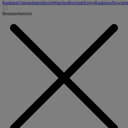
Ranking
Unternehmen
Invest
Watches
Reichste
Enjoy
Rankings
Newslett
Benutzerbereich