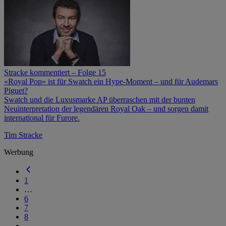
Stracke kommentiert – Folge 15
«Royal Pop» ist für Swatch ein Hype-Moment – und für Audemars
Piguet?
Swatch und die Luxusmarke AP überraschen mit der bunten
Neuinterpretation der legendären Royal Oak – und sorgen damit
international für Furore.
Tim Stracke
Werbung
1
…
6
7
8
…