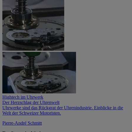
Hightech im Uhrwerk
Der Herzschlag der Uhrenwelt
Uhrwerke sind das Rückgrat ­der Uhrenindustrie. Einblicke in die
Welt der Schweizer Motoristen.
Pierre-André Schmitt