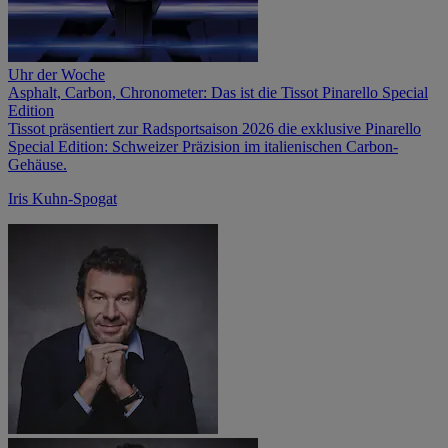
Uhr der Woche
Asphalt, Carbon, Chronometer: Das ist die Tissot Pinarello Special
Edition
Tissot präsentiert zur Radsportsaison 2026 die exklusive Pinarello
Special Edition: Schweizer Präzision im italienischen Carbon-
Gehäuse.
Iris Kuhn-Spogat