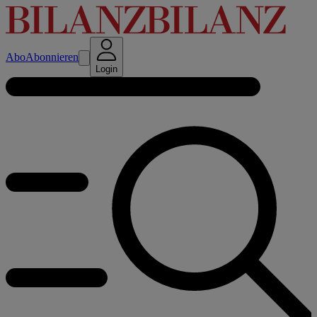
Abo
Abonnieren
Login