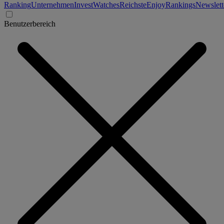
Ranking
Unternehmen
Invest
Watches
Reichste
Enjoy
Rankings
Newslett
Benutzerbereich