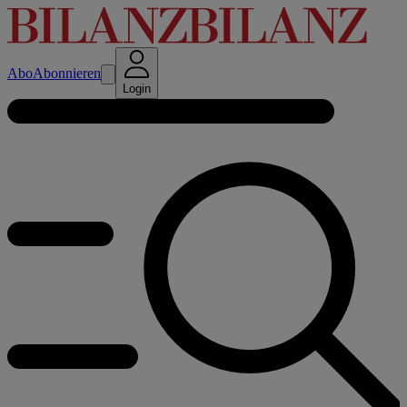
Abo
Abonnieren
Login