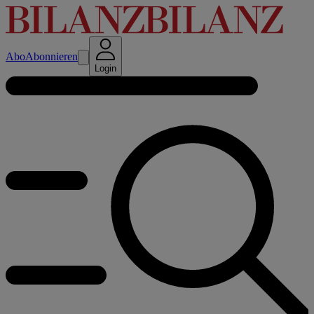
Abo
Abonnieren
Login