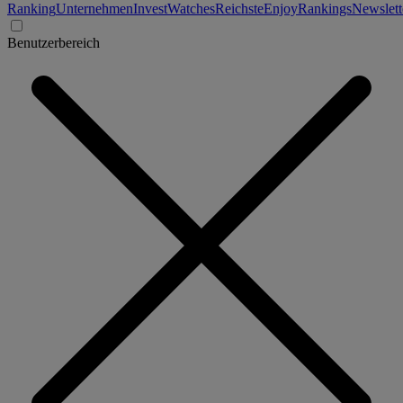
Ranking
Unternehmen
Invest
Watches
Reichste
Enjoy
Rankings
Newslett
Benutzerbereich