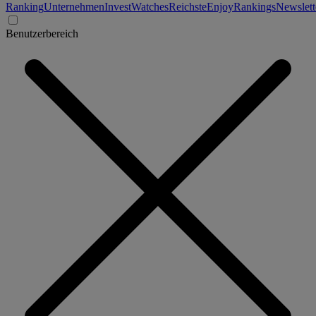
Ranking
Unternehmen
Invest
Watches
Reichste
Enjoy
Rankings
Newslett
Benutzerbereich