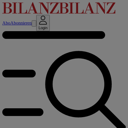
Abo
Abonnieren
Login