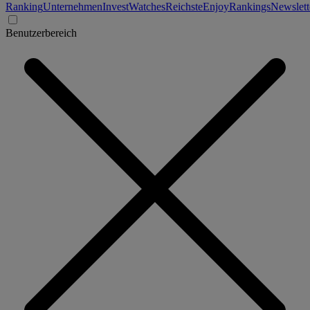
Ranking
Unternehmen
Invest
Watches
Reichste
Enjoy
Rankings
Newslett
Benutzerbereich