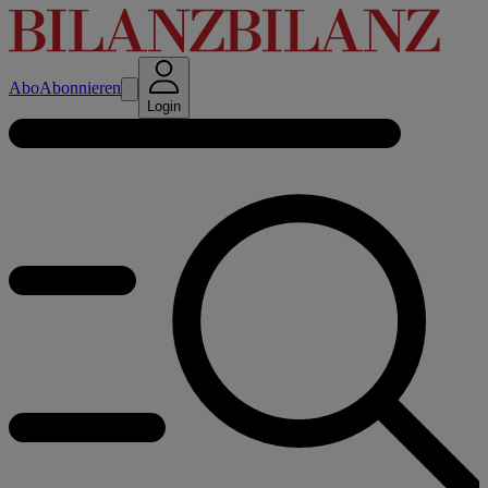
Abo
Abonnieren
Login