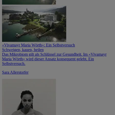
«Vivamayr Maria Wörth»: Ein Selbstversuch
Schweigen, kauen, heilen
Das Mikrobiom gilt als Schlüssel zur Gesundheit. Im «Vivamayr
Maria Wörth» wird dieser ­Ansatz konsequent gelebt. Ein
Selbstversuch.
Sara Allerstorfer