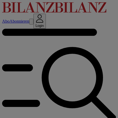
Abo
Abonnieren
Login