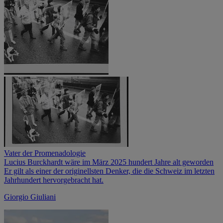
Vater der Promenadologie
Lucius Burckhardt wäre im März 2025 hundert Jahre alt geworden
Er gilt als einer der originellsten Denker, die die Schweiz im letzten
Jahrhundert hervorgebracht hat.
Giorgio Giuliani