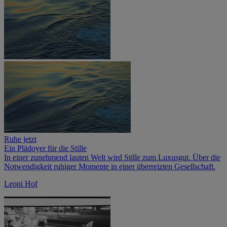
Ruhe jetzt
Ein Plädoyer für die Stille
In einer zunehmend lauten Welt wird Stille zum Luxusgut. Über die
Notwendigkeit ruhiger Momente in einer überreizten Gesellschaft.
Leoni Hof