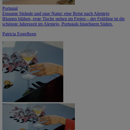
Portugal
Einsame Strände und raue Natur: eine Reise nach Alentejo
Blumen blühen, erste Tische stehen im Freien – der Frühling ist die
schönste Jahreszeit im Alentejo, Portugals hügeligem Süden.
Patricia Engelhorn