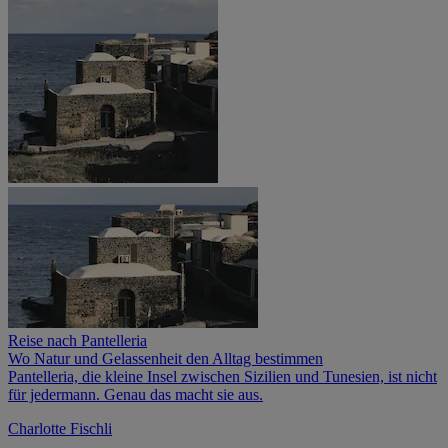
Reise nach Pantelleria
Wo Natur und Gelassenheit den Alltag bestimmen
Pantelleria, die kleine Insel zwischen Sizilien und Tunesien, ist nicht
für jedermann. Genau das macht sie aus.
Charlotte Fischli