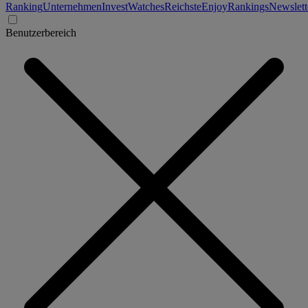
Ranking
Unternehmen
Invest
Watches
Reichste
Enjoy
Rankings
Newslett
Benutzerbereich