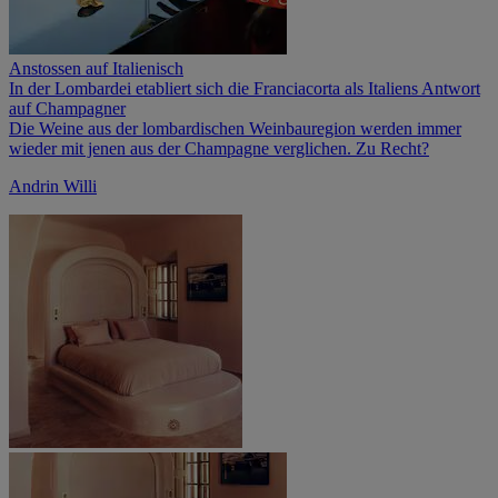
Anstossen auf Italienisch
In der Lombardei etabliert sich die Franciacorta als Italiens Antwort
auf Champagner
Die Weine aus der lombardischen Weinbauregion werden immer
wieder mit jenen aus der Champagne verglichen. Zu Recht?
Andrin Willi