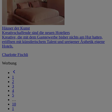
Häuser der Kunst
Kreativschaffende sind die neuen Hoteliers
Kreative, die mit dem Gastgewerbe bisher nichts am Hut hatten,
eröffnen mit künstlerischem Talent und ureigener Ästhetik eigene
Hotels.
Charlotte Fischli
Werbung
1
2
3
4
5
…
10
1