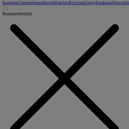
Ranking
Unternehmen
Invest
Watches
Reichste
Enjoy
Rankings
Newslett
Benutzerbereich