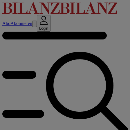
Abo
Abonnieren
Login