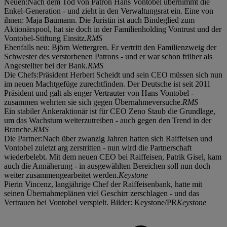
Neuen:Nach dem Tod von Patron Hans Vontobel übernimmt die
Enkel-Generation - und zieht in den Verwaltungsrat ein. Eine von
ihnen: Maja Baumann. Die Juristin ist auch Bindeglied zum
Aktionärspool, hat sie doch in der Familienholding Vontrust und der
Vontobel-Stiftung Einsitz.
RMS
Ebenfalls neu: Björn Wettergren. Er vertritt den Familienzweig der
Schwester des verstorbenen Patrons - und er war schon früher als
Angestellter bei der Bank.
RMS
Die Chefs:Präsident Herbert Scheidt und sein CEO müssen sich nun
im neuen Machtgefüge zurechtfinden. Der Deutsche ist seit 2011
Präsident und galt als enger Vertrauter von Hans Vontobel -
zusammen wehrten sie sich gegen Übernahmeversuche.
RMS
Ein stabiler Ankeraktionär ist für CEO Zeno Staub die Grundlage,
um das Wachstum weiterzutreiben - auch gegen den Trend in der
Branche.
RMS
Die Partner:Nach über zwanzig Jahren hatten sich Raiffeisen und
Vontobel zuletzt arg zerstritten - nun wird die Partnerschaft
wiederbelebt. Mit dem neuen CEO bei Raiffeisen, Patrik Gisel, kam
auch die Annäherung - in ausgewählten Bereichen soll nun doch
weiter zusammengearbeitet werden.
Keystone
Pierin Vincenz, langjährige Chef der Raiffeisenbank, hatte mit
seinen Übernahmeplänen viel Geschirr zerschlagen - und das
Vertrauen bei Vontobel verspielt. Bilder: Keystone/PR
Keystone