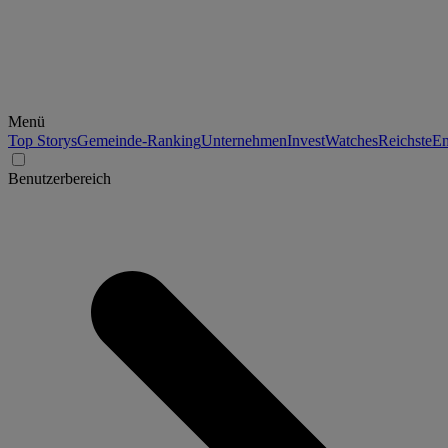
Menü
Top Storys
Gemeinde-Ranking
Unternehmen
Invest
Watches
Reichste
En
Benutzerbereich