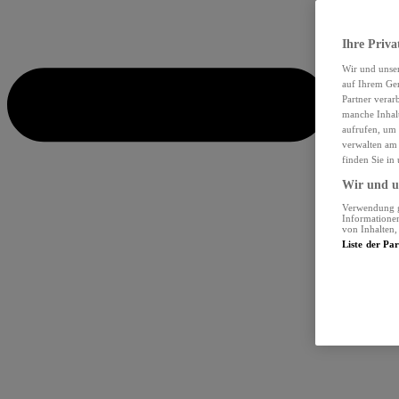
Ihre Priva
Wir und unse
auf Ihrem Ger
Partner verar
manche Inhalt
aufrufen, um 
verwalten am 
finden Sie in
Wir und un
Verwendung ge
Informationen
von Inhalten
Liste der Pa