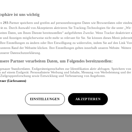
tsphäre ist uns wichtig
re
293
-Partner speichern und greifen auf personenbezogene Daten wie Browserdaten oder eind
ät zu. Durch Auswahl von Akzeptieren aktivieren Sie Tracking-Technologien für die unter „Wir
beiten Daten, um Ihnen Dienste bereitzustellen“ aufgeführten Zwecke. Wenn Tracker deaktiviert s
e und Anzeigen möglicherweise nicht mehr so relevant für Sie. Sie können dieses Menü jederzei
Ihre Einstellungen zu ändern oder Ihre Einwilligung zu widerrufen, indem Sie auf den Link Vor
unteren Rand der Webseite klicken. Ihre Einstellungen gelten innerhalb unseres Website. Weiter
 unserer Datenschutzerklärung.
sere Partner verarbeiten Daten, um Folgendes bereitzustellen:
nauer Standortdaten. Endgeräteeigenschaften zur Identifikation aktiv abfragen. Speichern von 
 auf einem Endgerät. Personalisierte Werbung und Inhalte, Messung von Werbeleistung und der
, Zielgruppenforschung sowie Entwicklung und Verbesserung von Angeboten.
rtner (Lieferanten)
EINSTELLUNGEN
AKZEPTIEREN