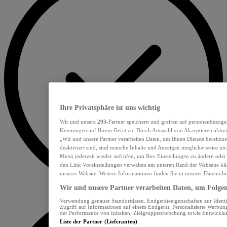
Ihre Privatsphäre ist uns wichtig
Wir und unsere
293
-Partner speichern und greifen auf personenbezoge
Kennungen auf Ihrem Gerät zu. Durch Auswahl von Akzeptieren aktivie
„Wir und unsere Partner verarbeiten Daten, um Ihnen Dienste bereitzu
deaktiviert sind, sind manche Inhalte und Anzeigen möglicherweise nich
Menü jederzeit wieder aufrufen, um Ihre Einstellungen zu ändern oder
den Link Voreinstellungen verwalten am unteren Rand der Webseite klic
unseres Website. Weitere Informationen finden Sie in unserer Datensch
Wir und unsere Partner verarbeiten Daten, um Folgend
Verwendung genauer Standortdaten. Endgeräteeigenschaften zur Identif
Zugriff auf Informationen auf einem Endgerät. Personalisierte Werbu
der Performance von Inhalten, Zielgruppenforschung sowie Entwickl
Liste der Partner (Lieferanten)