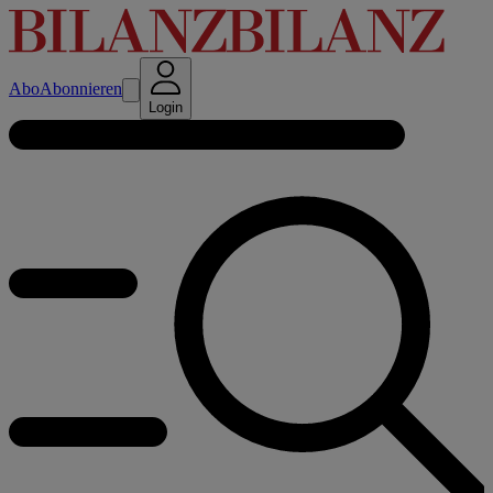
Abo
Abonnieren
Login