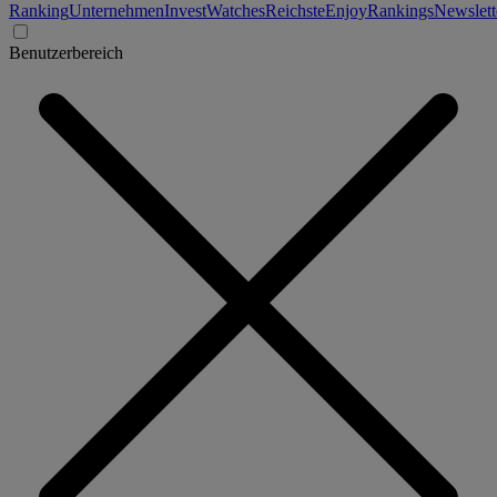
Ranking
Unternehmen
Invest
Watches
Reichste
Enjoy
Rankings
Newslett
Benutzerbereich