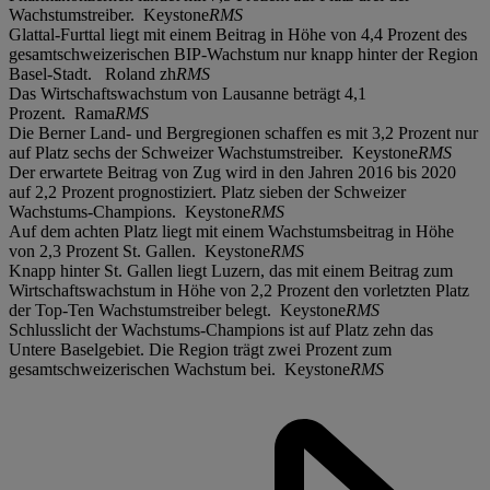
Wachstumstreiber. Keystone
RMS
Glattal-Furttal liegt mit einem Beitrag in Höhe von 4,4 Prozent des
gesamtschweizerischen BIP-Wachstum nur knapp hinter der Region
Basel-Stadt. Roland zh
RMS
Das Wirtschaftswachstum von Lausanne beträgt 4,1
Prozent. Rama
RMS
Die Berner Land- und Bergregionen schaffen es mit 3,2 Prozent nur
auf Platz sechs der Schweizer Wachstumstreiber. Keystone
RMS
Der erwartete Beitrag von Zug wird in den Jahren 2016 bis 2020
auf 2,2 Prozent prognostiziert. Platz sieben der Schweizer
Wachstums-Champions. Keystone
RMS
Auf dem achten Platz liegt mit einem Wachstumsbeitrag in Höhe
von 2,3 Prozent St. Gallen. Keystone
RMS
Knapp hinter St. Gallen liegt Luzern, das mit einem Beitrag zum
Wirtschaftswachstum in Höhe von 2,2 Prozent den vorletzten Platz
der Top-Ten Wachstumstreiber belegt. Keystone
RMS
Schlusslicht der Wachstums-Champions ist auf Platz zehn das
Untere Baselgebiet. Die Region trägt zwei Prozent zum
gesamtschweizerischen Wachstum bei. Keystone
RMS