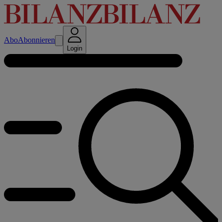
Abo
Abonnieren
Login