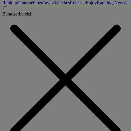
Ranking
Unternehmen
Invest
Watches
Reichste
Enjoy
Rankings
Newslett
Benutzerbereich