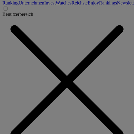
Ranking
Unternehmen
Invest
Watches
Reichste
Enjoy
Rankings
Newslett
Benutzerbereich