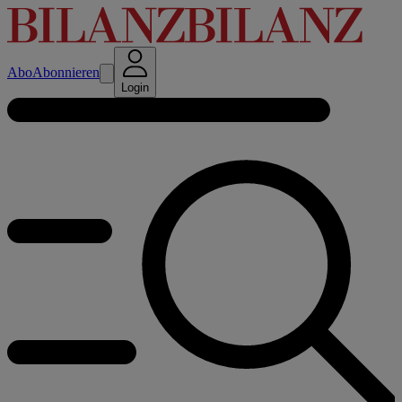
Abo
Abonnieren
Login