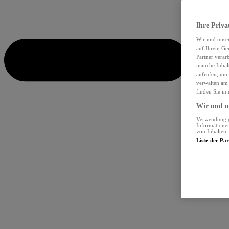
Ihre Priva
Wir und unse
auf Ihrem Ger
Partner verar
manche Inhalt
aufrufen, um 
verwalten am 
finden Sie in
Wir und un
Verwendung ge
Informationen
von Inhalten
Liste der Pa