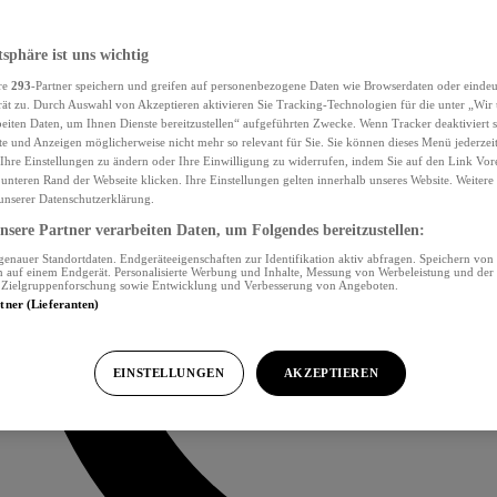
tsphäre ist uns wichtig
re
293
-Partner speichern und greifen auf personenbezogene Daten wie Browserdaten oder eind
ät zu. Durch Auswahl von Akzeptieren aktivieren Sie Tracking-Technologien für die unter „Wir
beiten Daten, um Ihnen Dienste bereitzustellen“ aufgeführten Zwecke. Wenn Tracker deaktiviert s
e und Anzeigen möglicherweise nicht mehr so relevant für Sie. Sie können dieses Menü jederzei
Ihre Einstellungen zu ändern oder Ihre Einwilligung zu widerrufen, indem Sie auf den Link Vor
unteren Rand der Webseite klicken. Ihre Einstellungen gelten innerhalb unseres Website. Weiter
 unserer Datenschutzerklärung.
sere Partner verarbeiten Daten, um Folgendes bereitzustellen:
nauer Standortdaten. Endgeräteeigenschaften zur Identifikation aktiv abfragen. Speichern von 
 auf einem Endgerät. Personalisierte Werbung und Inhalte, Messung von Werbeleistung und der
, Zielgruppenforschung sowie Entwicklung und Verbesserung von Angeboten.
rtner (Lieferanten)
EINSTELLUNGEN
AKZEPTIEREN