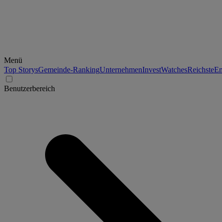
Menü
Top Storys
Gemeinde-Ranking
Unternehmen
Invest
Watches
Reichste
En
Benutzerbereich