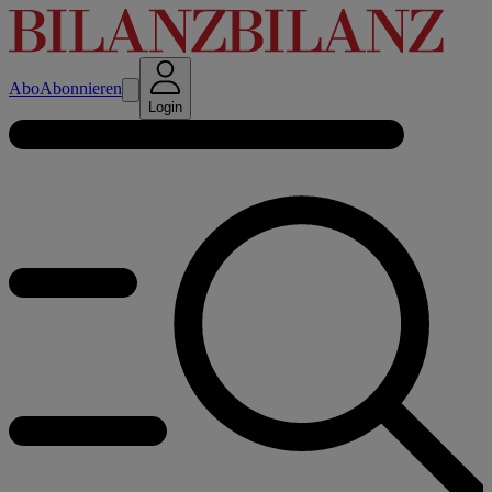
Abo
Abonnieren
Login