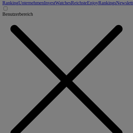
Ranking
Unternehmen
Invest
Watches
Reichste
Enjoy
Rankings
Newslett
Benutzerbereich