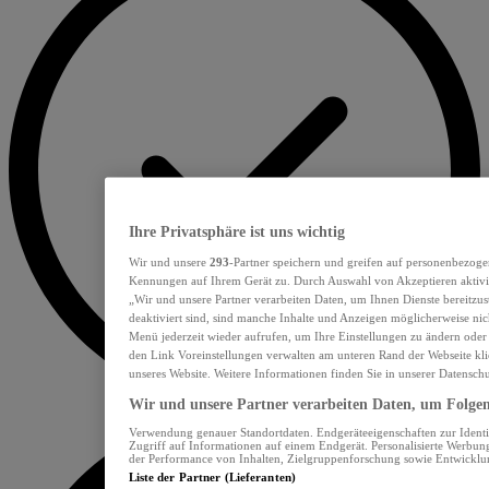
Ihre Privatsphäre ist uns wichtig
Wir und unsere
293
-Partner speichern und greifen auf personenbezoge
Kennungen auf Ihrem Gerät zu. Durch Auswahl von Akzeptieren aktivie
„Wir und unsere Partner verarbeiten Daten, um Ihnen Dienste bereitzu
deaktiviert sind, sind manche Inhalte und Anzeigen möglicherweise nich
Menü jederzeit wieder aufrufen, um Ihre Einstellungen zu ändern oder
den Link Voreinstellungen verwalten am unteren Rand der Webseite klic
unseres Website. Weitere Informationen finden Sie in unserer Datensch
Wir und unsere Partner verarbeiten Daten, um Folgend
Verwendung genauer Standortdaten. Endgeräteeigenschaften zur Identif
Zugriff auf Informationen auf einem Endgerät. Personalisierte Werbu
der Performance von Inhalten, Zielgruppenforschung sowie Entwickl
Liste der Partner (Lieferanten)