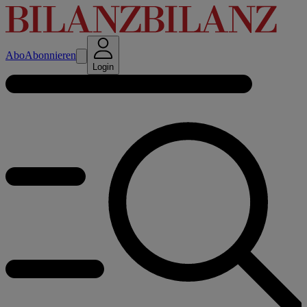
Abo
Abonnieren
Login