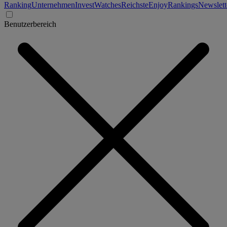
Ranking
Unternehmen
Invest
Watches
Reichste
Enjoy
Rankings
Newslett
Benutzerbereich