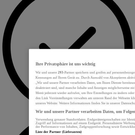
Ihre Privatsphäre ist uns wichtig
Wir und unsere
293
-Partner speichern und greifen auf personenbezoge
Kennungen auf Ihrem Gerät zu. Durch Auswahl von Akzeptieren aktivie
„Wir und unsere Partner verarbeiten Daten, um Ihnen Dienste bereitzu
deaktiviert sind, sind manche Inhalte und Anzeigen möglicherweise nich
Menü jederzeit wieder aufrufen, um Ihre Einstellungen zu ändern oder
den Link Voreinstellungen verwalten am unteren Rand der Webseite klic
unseres Website. Weitere Informationen finden Sie in unserer Datensch
Wir und unsere Partner verarbeiten Daten, um Folgend
Verwendung genauer Standortdaten. Endgeräteeigenschaften zur Identif
Zugriff auf Informationen auf einem Endgerät. Personalisierte Werbu
der Performance von Inhalten, Zielgruppenforschung sowie Entwickl
Liste der Partner (Lieferanten)