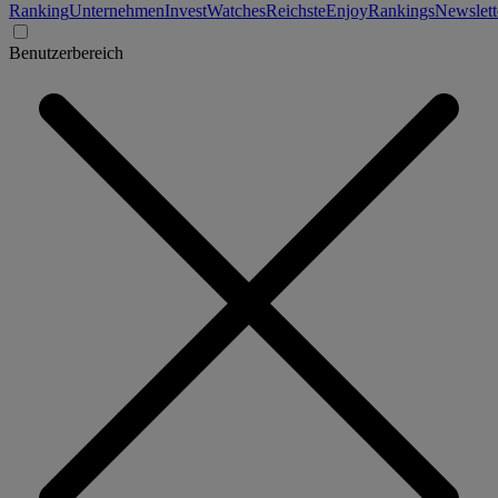
Ranking
Unternehmen
Invest
Watches
Reichste
Enjoy
Rankings
Newslett
Benutzerbereich