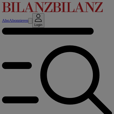
Abo
Abonnieren
Login