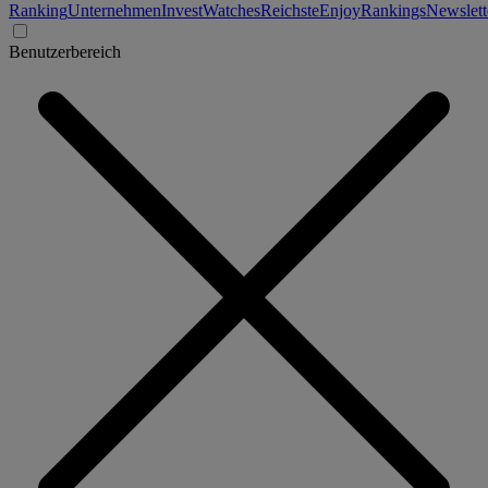
Ranking
Unternehmen
Invest
Watches
Reichste
Enjoy
Rankings
Newslett
Benutzerbereich