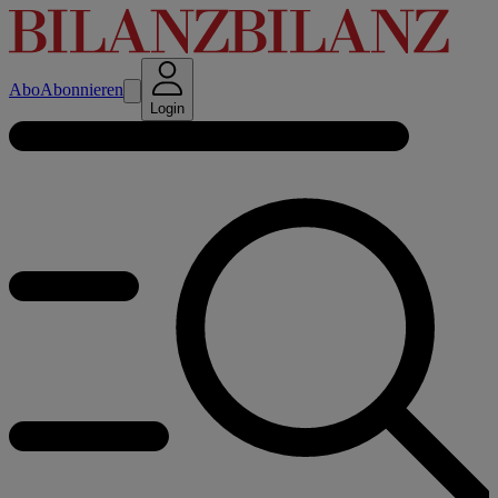
Abo
Abonnieren
Login