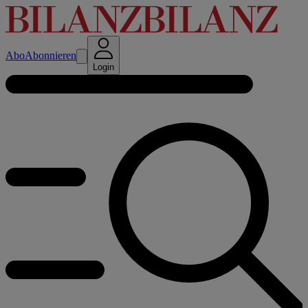
Abo
Abonnieren
Login