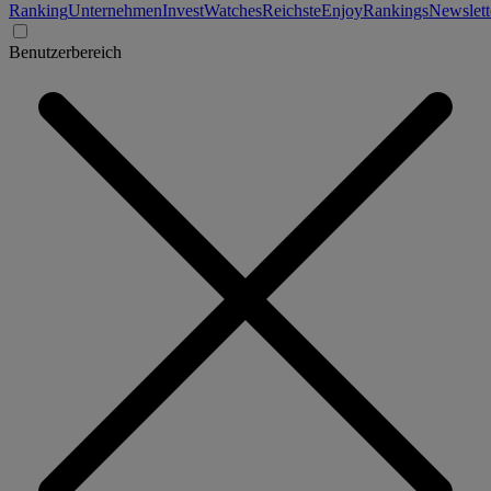
Ranking
Unternehmen
Invest
Watches
Reichste
Enjoy
Rankings
Newslett
Benutzerbereich