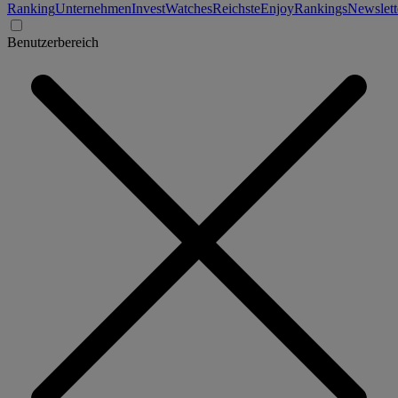
Ranking
Unternehmen
Invest
Watches
Reichste
Enjoy
Rankings
Newslett
Benutzerbereich