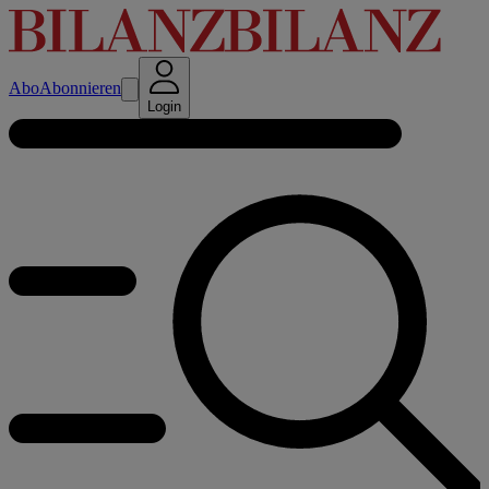
Abo
Abonnieren
Login