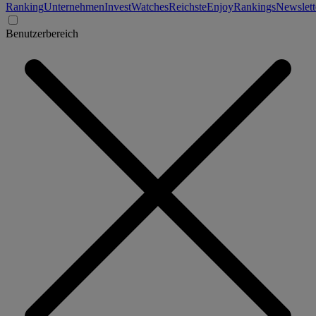
Ranking
Unternehmen
Invest
Watches
Reichste
Enjoy
Rankings
Newslett
Benutzerbereich