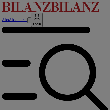
Abo
Abonnieren
Login