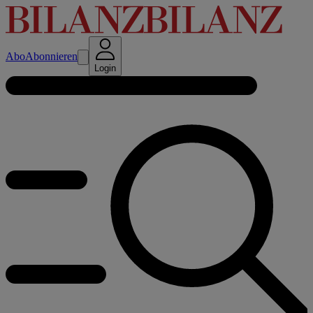
Abo
Abonnieren
Login