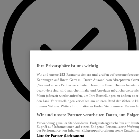
Ihre Privatsphäre ist uns wichtig
Wir und unsere
293
-Partner speichern und greifen auf personenbezoge
Kennungen auf Ihrem Gerät zu. Durch Auswahl von Akzeptieren aktivie
„Wir und unsere Partner verarbeiten Daten, um Ihnen Dienste bereitzu
deaktiviert sind, sind manche Inhalte und Anzeigen möglicherweise nich
Menü jederzeit wieder aufrufen, um Ihre Einstellungen zu ändern oder
den Link Voreinstellungen verwalten am unteren Rand der Webseite klic
unseres Website. Weitere Informationen finden Sie in unserer Datensch
Wir und unsere Partner verarbeiten Daten, um Folgend
Verwendung genauer Standortdaten. Endgeräteeigenschaften zur Identif
Zugriff auf Informationen auf einem Endgerät. Personalisierte Werbu
der Performance von Inhalten, Zielgruppenforschung sowie Entwickl
Liste der Partner (Lieferanten)