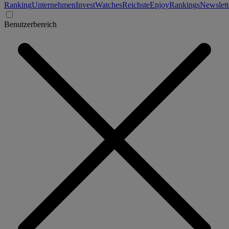
Ranking
Unternehmen
Invest
Watches
Reichste
Enjoy
Rankings
Newslett
Benutzerbereich