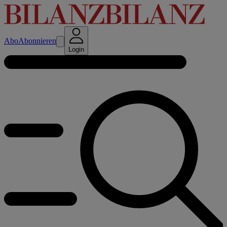
Abo
Abonnieren
Login