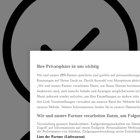
Ihre Privatsphäre ist uns wichtig
Wir und unsere
293
-Partner speichern und greifen auf personenbezoge
Kennungen auf Ihrem Gerät zu. Durch Auswahl von Akzeptieren aktivie
„Wir und unsere Partner verarbeiten Daten, um Ihnen Dienste bereitzu
deaktiviert sind, sind manche Inhalte und Anzeigen möglicherweise nich
Menü jederzeit wieder aufrufen, um Ihre Einstellungen zu ändern oder
den Link Voreinstellungen verwalten am unteren Rand der Webseite klic
unseres Website. Weitere Informationen finden Sie in unserer Datensch
Wir und unsere Partner verarbeiten Daten, um Folgend
Verwendung genauer Standortdaten. Endgeräteeigenschaften zur Identif
Zugriff auf Informationen auf einem Endgerät. Personalisierte Werbu
der Performance von Inhalten, Zielgruppenforschung sowie Entwickl
Liste der Partner (Lieferanten)