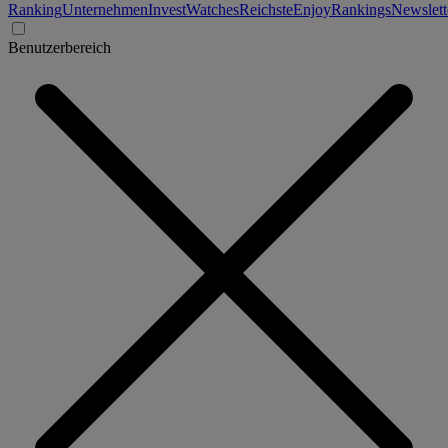
Ranking
Unternehmen
Invest
Watches
Reichste
Enjoy
Rankings
Newslett
Benutzerbereich