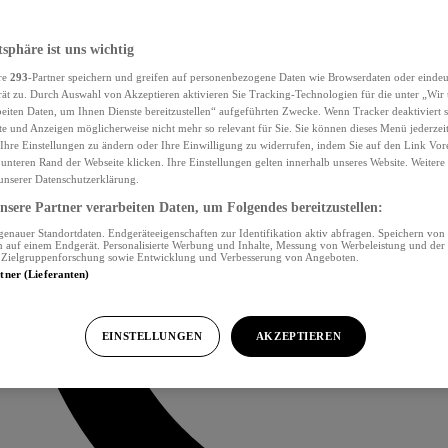
tsphäre ist uns wichtig
re
293
-Partner speichern und greifen auf personenbezogene Daten wie Browserdaten oder eind
ät zu. Durch Auswahl von Akzeptieren aktivieren Sie Tracking-Technologien für die unter „Wir
beiten Daten, um Ihnen Dienste bereitzustellen“ aufgeführten Zwecke. Wenn Tracker deaktiviert s
e und Anzeigen möglicherweise nicht mehr so relevant für Sie. Sie können dieses Menü jederzei
Ihre Einstellungen zu ändern oder Ihre Einwilligung zu widerrufen, indem Sie auf den Link Vor
unteren Rand der Webseite klicken. Ihre Einstellungen gelten innerhalb unseres Website. Weiter
 unserer Datenschutzerklärung.
sere Partner verarbeiten Daten, um Folgendes bereitzustellen:
nauer Standortdaten. Endgeräteeigenschaften zur Identifikation aktiv abfragen. Speichern von 
 auf einem Endgerät. Personalisierte Werbung und Inhalte, Messung von Werbeleistung und der
, Zielgruppenforschung sowie Entwicklung und Verbesserung von Angeboten.
rtner (Lieferanten)
EINSTELLUNGEN
AKZEPTIEREN