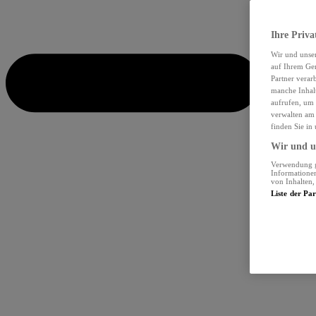
Ihre Priva
Wir und unse
auf Ihrem Ger
Partner verar
manche Inhalt
aufrufen, um 
verwalten am 
finden Sie in
Wir und un
Verwendung ge
Informationen
von Inhalten
Liste der Pa