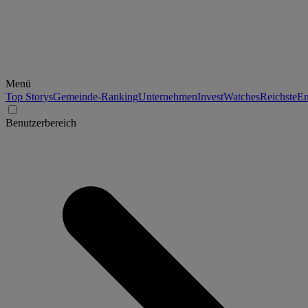
Menü
Top Storys
Gemeinde-Ranking
Unternehmen
Invest
Watches
Reichste
En
Benutzerbereich