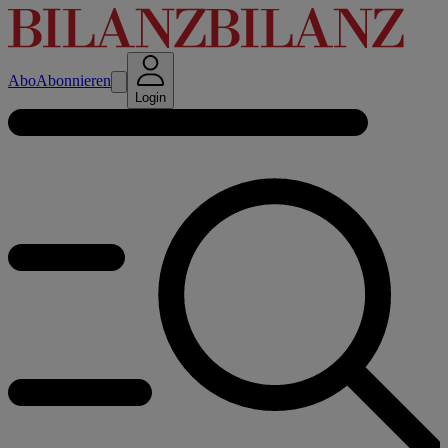
Abo
Abonnieren
Login