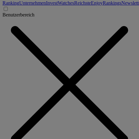
Ranking
Unternehmen
Invest
Watches
Reichste
Enjoy
Rankings
Newslett
Benutzerbereich