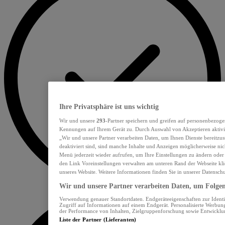
Ihre Privatsphäre ist uns wichtig
Wir und unsere
293
-Partner speichern und greifen auf personenbezoge
Kennungen auf Ihrem Gerät zu. Durch Auswahl von Akzeptieren aktivie
„Wir und unsere Partner verarbeiten Daten, um Ihnen Dienste bereitzu
deaktiviert sind, sind manche Inhalte und Anzeigen möglicherweise nich
Menü jederzeit wieder aufrufen, um Ihre Einstellungen zu ändern oder
den Link Voreinstellungen verwalten am unteren Rand der Webseite klic
unseres Website. Weitere Informationen finden Sie in unserer Datensch
Wir und unsere Partner verarbeiten Daten, um Folgend
Verwendung genauer Standortdaten. Endgeräteeigenschaften zur Identif
Zugriff auf Informationen auf einem Endgerät. Personalisierte Werbu
der Performance von Inhalten, Zielgruppenforschung sowie Entwickl
Liste der Partner (Lieferanten)