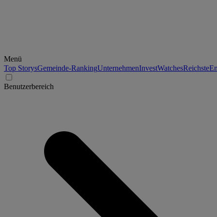
Menü
Top Storys
Gemeinde-Ranking
Unternehmen
Invest
Watches
Reichste
En
Benutzerbereich