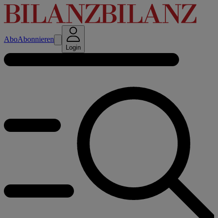
Abo
Abonnieren
Login