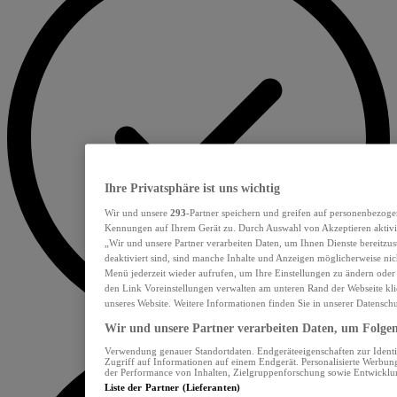
Ihre Privatsphäre ist uns wichtig
Wir und unsere
293
-Partner speichern und greifen auf personenbezoge
Kennungen auf Ihrem Gerät zu. Durch Auswahl von Akzeptieren aktivie
„Wir und unsere Partner verarbeiten Daten, um Ihnen Dienste bereitzu
deaktiviert sind, sind manche Inhalte und Anzeigen möglicherweise nich
Menü jederzeit wieder aufrufen, um Ihre Einstellungen zu ändern oder
den Link Voreinstellungen verwalten am unteren Rand der Webseite klic
unseres Website. Weitere Informationen finden Sie in unserer Datensch
Wir und unsere Partner verarbeiten Daten, um Folgend
Verwendung genauer Standortdaten. Endgeräteeigenschaften zur Identif
Zugriff auf Informationen auf einem Endgerät. Personalisierte Werbu
der Performance von Inhalten, Zielgruppenforschung sowie Entwickl
Liste der Partner (Lieferanten)