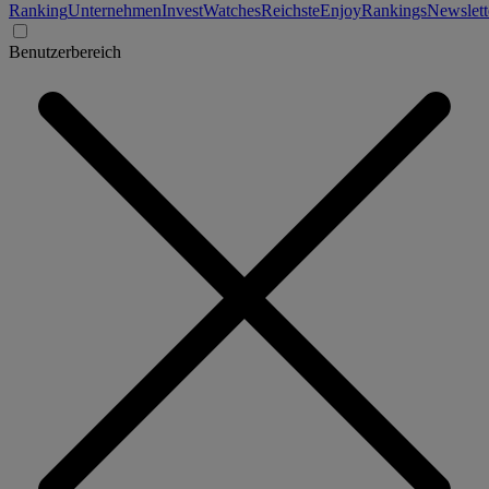
Ranking
Unternehmen
Invest
Watches
Reichste
Enjoy
Rankings
Newslett
Benutzerbereich