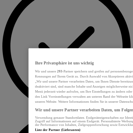
Ihre Privatsphäre ist uns wichtig
Wir und unsere
293
-Partner speichern und greifen auf personenbezoge
Kennungen auf Ihrem Gerät zu. Durch Auswahl von Akzeptieren aktivie
„Wir und unsere Partner verarbeiten Daten, um Ihnen Dienste bereitzu
deaktiviert sind, sind manche Inhalte und Anzeigen möglicherweise nich
Menü jederzeit wieder aufrufen, um Ihre Einstellungen zu ändern oder
den Link Voreinstellungen verwalten am unteren Rand der Webseite klic
unseres Website. Weitere Informationen finden Sie in unserer Datensch
Wir und unsere Partner verarbeiten Daten, um Folgend
Verwendung genauer Standortdaten. Endgeräteeigenschaften zur Identif
Zugriff auf Informationen auf einem Endgerät. Personalisierte Werbu
der Performance von Inhalten, Zielgruppenforschung sowie Entwickl
Liste der Partner (Lieferanten)