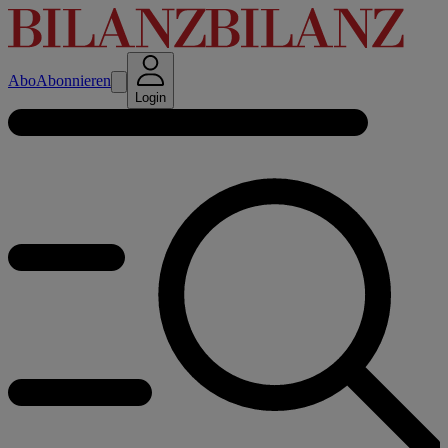
Abo
Abonnieren
Login