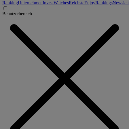
Ranking
Unternehmen
Invest
Watches
Reichste
Enjoy
Rankings
Newslett
Benutzerbereich