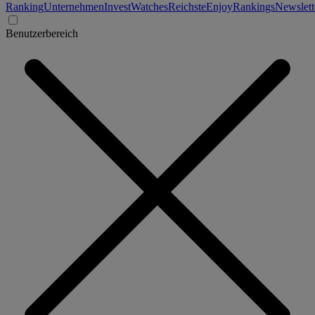
Ranking
Unternehmen
Invest
Watches
Reichste
Enjoy
Rankings
Newslett
Benutzerbereich