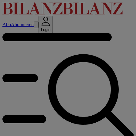
Abo
Abonnieren
Login