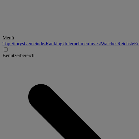
Menü
Top Storys
Gemeinde-Ranking
Unternehmen
Invest
Watches
Reichste
En
Benutzerbereich