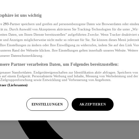
tsphäre ist uns wichtig
re
293
-Partner speichern und greifen auf personenbezogene Daten wie Browserdaten oder eind
ät zu. Durch Auswahl von Akzeptieren aktivieren Sie Tracking-Technologien für die unter „Wir
beiten Daten, um Ihnen Dienste bereitzustellen“ aufgeführten Zwecke. Wenn Tracker deaktiviert s
e und Anzeigen möglicherweise nicht mehr so relevant für Sie. Sie können dieses Menü jederzei
Ihre Einstellungen zu ändern oder Ihre Einwilligung zu widerrufen, indem Sie auf den Link Vor
unteren Rand der Webseite klicken. Ihre Einstellungen gelten innerhalb unseres Website. Weiter
 unserer Datenschutzerklärung.
sere Partner verarbeiten Daten, um Folgendes bereitzustellen:
nauer Standortdaten. Endgeräteeigenschaften zur Identifikation aktiv abfragen. Speichern von 
 auf einem Endgerät. Personalisierte Werbung und Inhalte, Messung von Werbeleistung und der
, Zielgruppenforschung sowie Entwicklung und Verbesserung von Angeboten.
rtner (Lieferanten)
EINSTELLUNGEN
AKZEPTIEREN