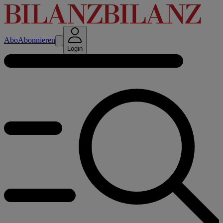
Abo
Abonnieren
Login