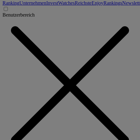
Ranking
Unternehmen
Invest
Watches
Reichste
Enjoy
Rankings
Newslett
Benutzerbereich