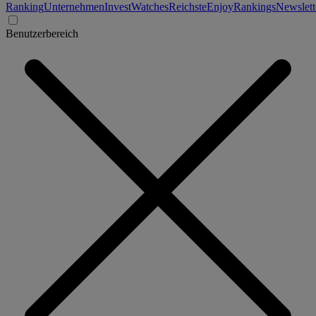
Ranking
Unternehmen
Invest
Watches
Reichste
Enjoy
Rankings
Newslett
Benutzerbereich