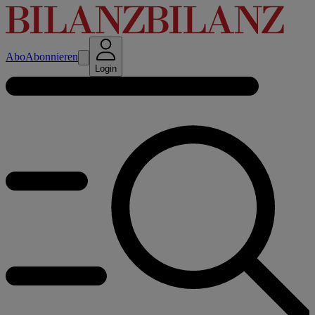
Abo
Abonnieren
Login