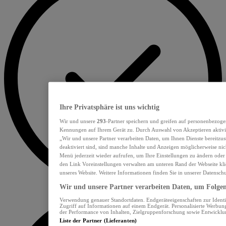
Ihre Privatsphäre ist uns wichtig
Wir und unsere
293
-Partner speichern und greifen auf personenbezoge
Kennungen auf Ihrem Gerät zu. Durch Auswahl von Akzeptieren aktivie
„Wir und unsere Partner verarbeiten Daten, um Ihnen Dienste bereitzu
deaktiviert sind, sind manche Inhalte und Anzeigen möglicherweise nich
Menü jederzeit wieder aufrufen, um Ihre Einstellungen zu ändern oder
den Link Voreinstellungen verwalten am unteren Rand der Webseite klic
unseres Website. Weitere Informationen finden Sie in unserer Datensch
Wir und unsere Partner verarbeiten Daten, um Folgend
Verwendung genauer Standortdaten. Endgeräteeigenschaften zur Identif
Zugriff auf Informationen auf einem Endgerät. Personalisierte Werbu
der Performance von Inhalten, Zielgruppenforschung sowie Entwickl
Liste der Partner (Lieferanten)