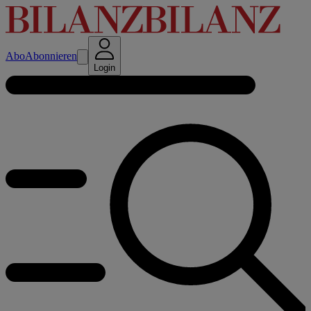
Abo
Abonnieren
Login