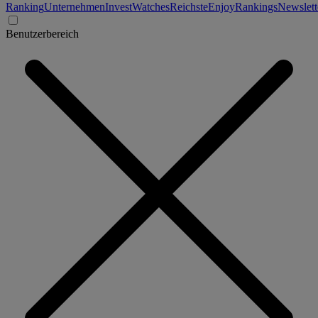
Ranking
Unternehmen
Invest
Watches
Reichste
Enjoy
Rankings
Newslett
Benutzerbereich