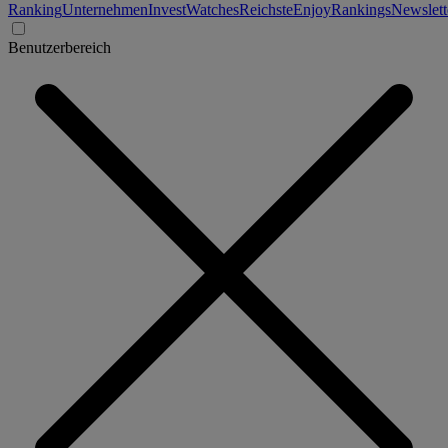
Ranking
Unternehmen
Invest
Watches
Reichste
Enjoy
Rankings
Newslett
Benutzerbereich