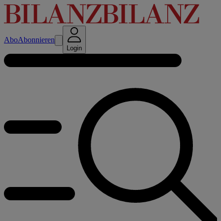
Abo
Abonnieren
Login