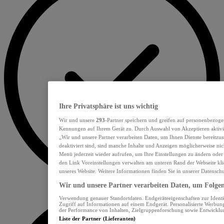
Ihre Privatsphäre ist uns wichtig
Wir und unsere
293
-Partner speichern und greifen auf personenbezoge
Kennungen auf Ihrem Gerät zu. Durch Auswahl von Akzeptieren aktivie
„Wir und unsere Partner verarbeiten Daten, um Ihnen Dienste bereitzu
deaktiviert sind, sind manche Inhalte und Anzeigen möglicherweise nich
Menü jederzeit wieder aufrufen, um Ihre Einstellungen zu ändern oder
den Link Voreinstellungen verwalten am unteren Rand der Webseite klic
unseres Website. Weitere Informationen finden Sie in unserer Datensch
Wir und unsere Partner verarbeiten Daten, um Folgend
Verwendung genauer Standortdaten. Endgeräteeigenschaften zur Identif
Zugriff auf Informationen auf einem Endgerät. Personalisierte Werbu
der Performance von Inhalten, Zielgruppenforschung sowie Entwickl
Liste der Partner (Lieferanten)