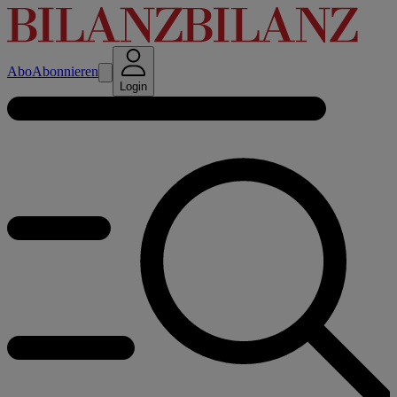
Abo
Abonnieren
Login