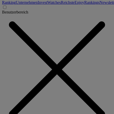
Ranking
Unternehmen
Invest
Watches
Reichste
Enjoy
Rankings
Newslett
Benutzerbereich