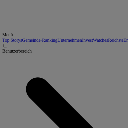
Menü
Top Storys
Gemeinde-Ranking
Unternehmen
Invest
Watches
Reichste
En
Benutzerbereich