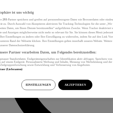
tsphäre ist uns wichtig
re
293
-Partner speichern und greifen auf personenbezogene Daten wie Browserdaten oder eind
ät zu. Durch Auswahl von Akzeptieren aktivieren Sie Tracking-Technologien für die unter „Wir
beiten Daten, um Ihnen Dienste bereitzustellen“ aufgeführten Zwecke. Wenn Tracker deaktiviert s
e und Anzeigen möglicherweise nicht mehr so relevant für Sie. Sie können dieses Menü jederzei
Ihre Einstellungen zu ändern oder Ihre Einwilligung zu widerrufen, indem Sie auf den Link Vor
unteren Rand der Webseite klicken. Ihre Einstellungen gelten innerhalb unseres Website. Weiter
 unserer Datenschutzerklärung.
sere Partner verarbeiten Daten, um Folgendes bereitzustellen:
nauer Standortdaten. Endgeräteeigenschaften zur Identifikation aktiv abfragen. Speichern von 
 auf einem Endgerät. Personalisierte Werbung und Inhalte, Messung von Werbeleistung und der
, Zielgruppenforschung sowie Entwicklung und Verbesserung von Angeboten.
rtner (Lieferanten)
EINSTELLUNGEN
AKZEPTIEREN