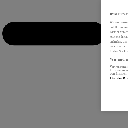
Ihre Priva
Wir und unse
auf Ihrem Ger
Partner verar
manche Inhalt
aufrufen, um 
verwalten am 
finden Sie in
Wir und un
Verwendung ge
Informationen
von Inhalten
Liste der Pa