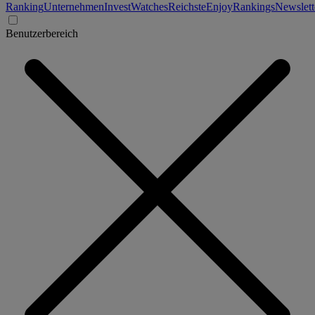
Ranking
Unternehmen
Invest
Watches
Reichste
Enjoy
Rankings
Newslett
Benutzerbereich