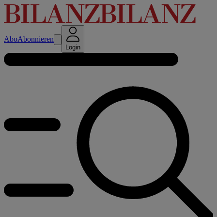
Abo
Abonnieren
Login