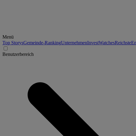
Menü
Top Storys
Gemeinde-Ranking
Unternehmen
Invest
Watches
Reichste
En
Benutzerbereich