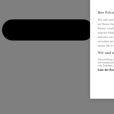
Ihre Priva
Wir und unse
auf Ihrem Ger
Partner verar
manche Inhalt
aufrufen, um 
verwalten am 
finden Sie in
Wir und un
Verwendung ge
Informationen
von Inhalten
Liste der Pa