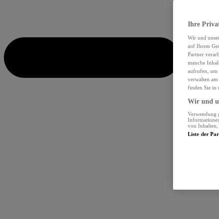
Ihre Priva
Wir und unse
auf Ihrem Ger
Partner verar
manche Inhalt
aufrufen, um 
verwalten am 
finden Sie in
Wir und un
Verwendung ge
Informationen
von Inhalten
Liste der Pa