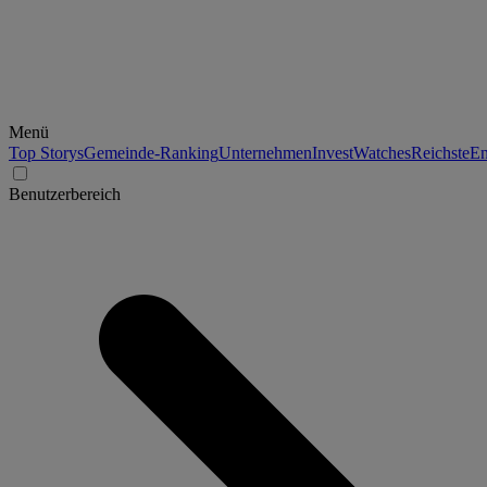
Menü
Top Storys
Gemeinde-Ranking
Unternehmen
Invest
Watches
Reichste
En
Benutzerbereich