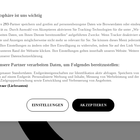
tsphäre ist uns wichtig
re
293
-Partner speichern und greifen auf personenbezogene Daten wie Browserdaten oder eind
ät zu. Durch Auswahl von Akzeptieren aktivieren Sie Tracking-Technologien für die unter „Wir
beiten Daten, um Ihnen Dienste bereitzustellen“ aufgeführten Zwecke. Wenn Tracker deaktiviert s
e und Anzeigen möglicherweise nicht mehr so relevant für Sie. Sie können dieses Menü jederzei
Ihre Einstellungen zu ändern oder Ihre Einwilligung zu widerrufen, indem Sie auf den Link Vor
unteren Rand der Webseite klicken. Ihre Einstellungen gelten innerhalb unseres Website. Weiter
 unserer Datenschutzerklärung.
sere Partner verarbeiten Daten, um Folgendes bereitzustellen:
nauer Standortdaten. Endgeräteeigenschaften zur Identifikation aktiv abfragen. Speichern von 
 auf einem Endgerät. Personalisierte Werbung und Inhalte, Messung von Werbeleistung und der
, Zielgruppenforschung sowie Entwicklung und Verbesserung von Angeboten.
rtner (Lieferanten)
EINSTELLUNGEN
AKZEPTIEREN