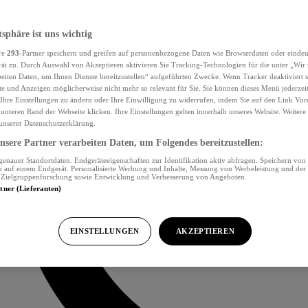
tsphäre ist uns wichtig
re
293
-Partner speichern und greifen auf personenbezogene Daten wie Browserdaten oder eind
ät zu. Durch Auswahl von Akzeptieren aktivieren Sie Tracking-Technologien für die unter „Wir
beiten Daten, um Ihnen Dienste bereitzustellen“ aufgeführten Zwecke. Wenn Tracker deaktiviert s
e und Anzeigen möglicherweise nicht mehr so relevant für Sie. Sie können dieses Menü jederzei
Ihre Einstellungen zu ändern oder Ihre Einwilligung zu widerrufen, indem Sie auf den Link Vor
unteren Rand der Webseite klicken. Ihre Einstellungen gelten innerhalb unseres Website. Weiter
 unserer Datenschutzerklärung.
sere Partner verarbeiten Daten, um Folgendes bereitzustellen:
nauer Standortdaten. Endgeräteeigenschaften zur Identifikation aktiv abfragen. Speichern von 
 auf einem Endgerät. Personalisierte Werbung und Inhalte, Messung von Werbeleistung und der
, Zielgruppenforschung sowie Entwicklung und Verbesserung von Angeboten.
rtner (Lieferanten)
EINSTELLUNGEN
AKZEPTIEREN