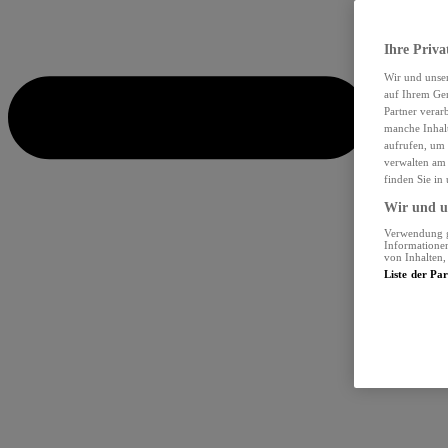
Ihre Priva
Wir und unse
auf Ihrem Ger
Partner verar
manche Inhalt
aufrufen, um 
verwalten am 
finden Sie in
Wir und un
Verwendung ge
Informationen
von Inhalten
Liste der Pa