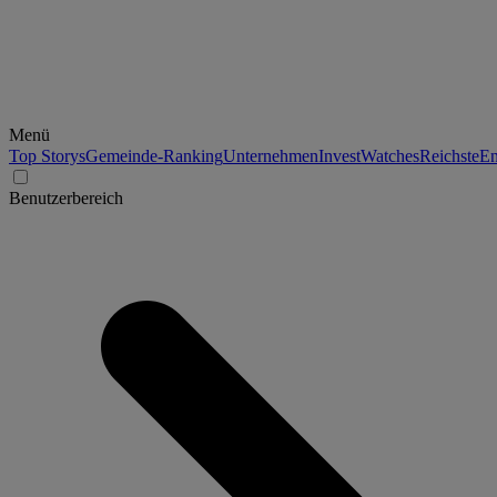
Menü
Top Storys
Gemeinde-Ranking
Unternehmen
Invest
Watches
Reichste
En
Benutzerbereich