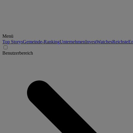
Menü
Top Storys
Gemeinde-Ranking
Unternehmen
Invest
Watches
Reichste
En
Benutzerbereich