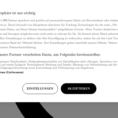
tsphäre ist uns wichtig
re
293
-Partner speichern und greifen auf personenbezogene Daten wie Browserdaten oder eind
ät zu. Durch Auswahl von Akzeptieren aktivieren Sie Tracking-Technologien für die unter „Wir
beiten Daten, um Ihnen Dienste bereitzustellen“ aufgeführten Zwecke. Wenn Tracker deaktiviert s
e und Anzeigen möglicherweise nicht mehr so relevant für Sie. Sie können dieses Menü jederzei
Ihre Einstellungen zu ändern oder Ihre Einwilligung zu widerrufen, indem Sie auf den Link Vor
unteren Rand der Webseite klicken. Ihre Einstellungen gelten innerhalb unseres Website. Weiter
 unserer Datenschutzerklärung.
sere Partner verarbeiten Daten, um Folgendes bereitzustellen:
nauer Standortdaten. Endgeräteeigenschaften zur Identifikation aktiv abfragen. Speichern von 
 auf einem Endgerät. Personalisierte Werbung und Inhalte, Messung von Werbeleistung und der
, Zielgruppenforschung sowie Entwicklung und Verbesserung von Angeboten.
rtner (Lieferanten)
EINSTELLUNGEN
AKZEPTIEREN