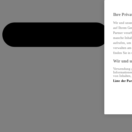
Ihre Priva
Wir und unse
auf Ihrem Ger
Partner verar
manche Inhalt
aufrufen, um 
verwalten am 
finden Sie in
Wir und un
Verwendung ge
Informationen
von Inhalten
Liste der Pa