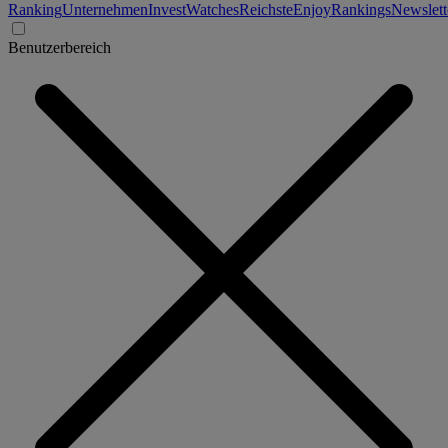
Ranking
Unternehmen
Invest
Watches
Reichste
Enjoy
Rankings
Newslett
Benutzerbereich