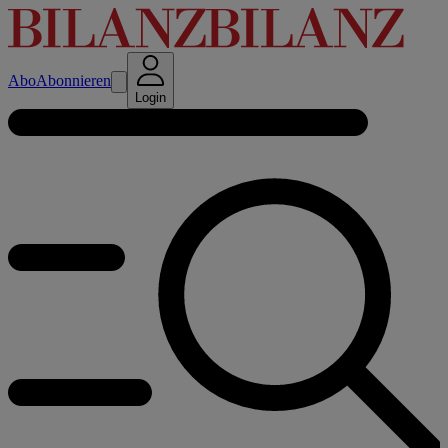
Abo
Abonnieren
Login