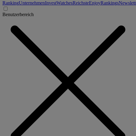
Ranking
Unternehmen
Invest
Watches
Reichste
Enjoy
Rankings
Newslett
Benutzerbereich