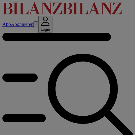
Abo
Abonnieren
Login