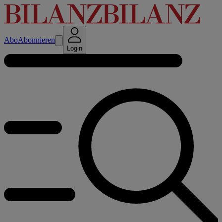
Abo
Abonnieren
Login