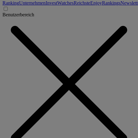
Ranking
Unternehmen
Invest
Watches
Reichste
Enjoy
Rankings
Newslett
Benutzerbereich