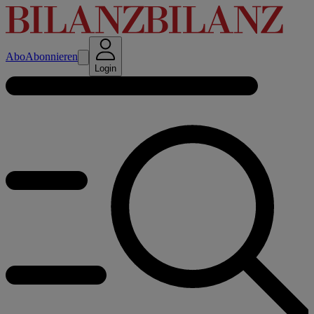
Abo
Abonnieren
Login