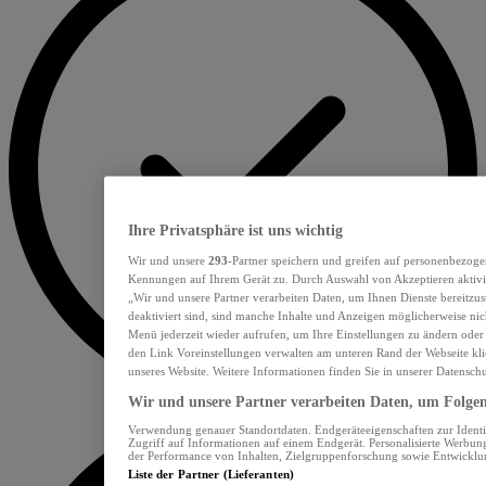
Ihre Privatsphäre ist uns wichtig
Wir und unsere
293
-Partner speichern und greifen auf personenbezoge
Kennungen auf Ihrem Gerät zu. Durch Auswahl von Akzeptieren aktivie
„Wir und unsere Partner verarbeiten Daten, um Ihnen Dienste bereitzu
deaktiviert sind, sind manche Inhalte und Anzeigen möglicherweise nich
Menü jederzeit wieder aufrufen, um Ihre Einstellungen zu ändern oder
den Link Voreinstellungen verwalten am unteren Rand der Webseite klic
unseres Website. Weitere Informationen finden Sie in unserer Datensch
Wir und unsere Partner verarbeiten Daten, um Folgend
Verwendung genauer Standortdaten. Endgeräteeigenschaften zur Identif
Zugriff auf Informationen auf einem Endgerät. Personalisierte Werbu
der Performance von Inhalten, Zielgruppenforschung sowie Entwickl
Liste der Partner (Lieferanten)