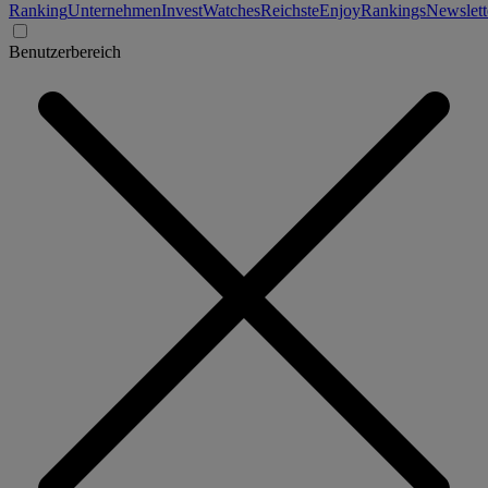
Ranking
Unternehmen
Invest
Watches
Reichste
Enjoy
Rankings
Newslett
Benutzerbereich