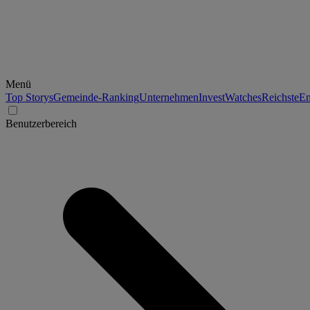
Menü
Top Storys
Gemeinde-Ranking
Unternehmen
Invest
Watches
Reichste
En
Benutzerbereich