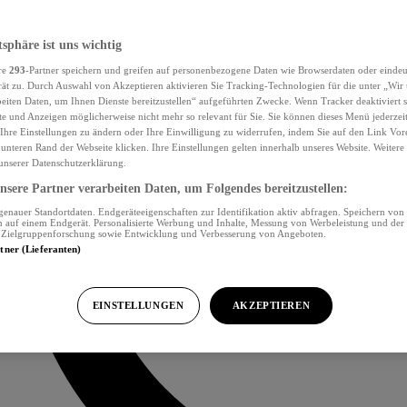
tsphäre ist uns wichtig
re
293
-Partner speichern und greifen auf personenbezogene Daten wie Browserdaten oder eind
ät zu. Durch Auswahl von Akzeptieren aktivieren Sie Tracking-Technologien für die unter „Wir
beiten Daten, um Ihnen Dienste bereitzustellen“ aufgeführten Zwecke. Wenn Tracker deaktiviert s
e und Anzeigen möglicherweise nicht mehr so relevant für Sie. Sie können dieses Menü jederzei
Ihre Einstellungen zu ändern oder Ihre Einwilligung zu widerrufen, indem Sie auf den Link Vor
unteren Rand der Webseite klicken. Ihre Einstellungen gelten innerhalb unseres Website. Weiter
 unserer Datenschutzerklärung.
sere Partner verarbeiten Daten, um Folgendes bereitzustellen:
nauer Standortdaten. Endgeräteeigenschaften zur Identifikation aktiv abfragen. Speichern von 
 auf einem Endgerät. Personalisierte Werbung und Inhalte, Messung von Werbeleistung und der
, Zielgruppenforschung sowie Entwicklung und Verbesserung von Angeboten.
rtner (Lieferanten)
EINSTELLUNGEN
AKZEPTIEREN