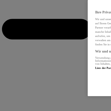
Ihre Priva
Wir und unse
auf Ihrem Ger
Partner verar
manche Inhalt
aufrufen, um 
verwalten am 
finden Sie in
Wir und un
Verwendung ge
Informationen
von Inhalten
Liste der Pa