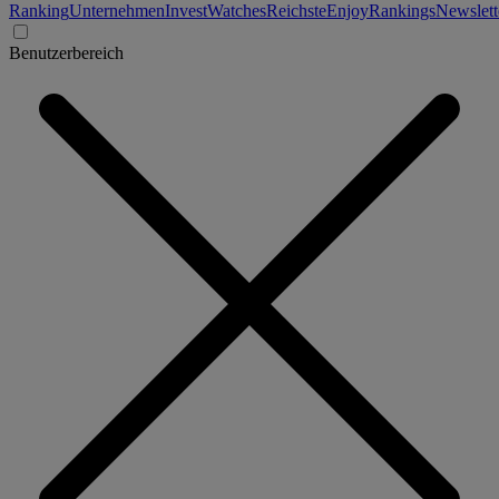
Ranking
Unternehmen
Invest
Watches
Reichste
Enjoy
Rankings
Newslett
Benutzerbereich