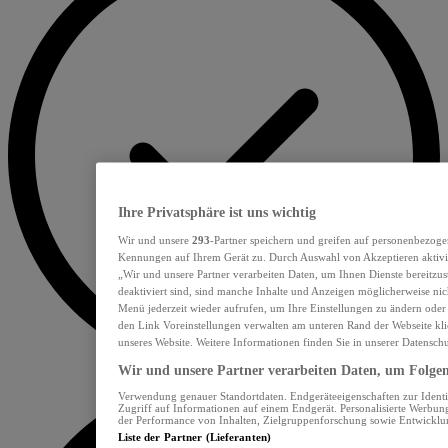
Ihre Privatsphäre ist uns wichtig
Wir und unsere
293
-Partner speichern und greifen auf personenbezoge
Kennungen auf Ihrem Gerät zu. Durch Auswahl von Akzeptieren aktivie
„Wir und unsere Partner verarbeiten Daten, um Ihnen Dienste bereitzu
deaktiviert sind, sind manche Inhalte und Anzeigen möglicherweise nich
Menü jederzeit wieder aufrufen, um Ihre Einstellungen zu ändern oder
den Link Voreinstellungen verwalten am unteren Rand der Webseite klic
unseres Website. Weitere Informationen finden Sie in unserer Datensch
Wir und unsere Partner verarbeiten Daten, um Folgend
Verwendung genauer Standortdaten. Endgeräteeigenschaften zur Identif
Zugriff auf Informationen auf einem Endgerät. Personalisierte Werbu
der Performance von Inhalten, Zielgruppenforschung sowie Entwickl
Liste der Partner (Lieferanten)