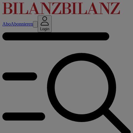
Abo
Abonnieren
Login