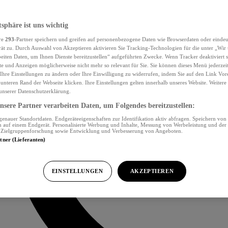
tsphäre ist uns wichtig
re
293
-Partner speichern und greifen auf personenbezogene Daten wie Browserdaten oder eind
ät zu. Durch Auswahl von Akzeptieren aktivieren Sie Tracking-Technologien für die unter „Wir
beiten Daten, um Ihnen Dienste bereitzustellen“ aufgeführten Zwecke. Wenn Tracker deaktiviert s
e und Anzeigen möglicherweise nicht mehr so relevant für Sie. Sie können dieses Menü jederzei
Ihre Einstellungen zu ändern oder Ihre Einwilligung zu widerrufen, indem Sie auf den Link Vor
unteren Rand der Webseite klicken. Ihre Einstellungen gelten innerhalb unseres Website. Weiter
 unserer Datenschutzerklärung.
sere Partner verarbeiten Daten, um Folgendes bereitzustellen:
nauer Standortdaten. Endgeräteeigenschaften zur Identifikation aktiv abfragen. Speichern von 
 auf einem Endgerät. Personalisierte Werbung und Inhalte, Messung von Werbeleistung und der
, Zielgruppenforschung sowie Entwicklung und Verbesserung von Angeboten.
rtner (Lieferanten)
EINSTELLUNGEN
AKZEPTIEREN