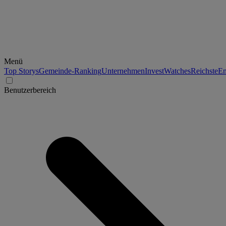
Menü
Top Storys
Gemeinde-Ranking
Unternehmen
Invest
Watches
Reichste
En
Benutzerbereich