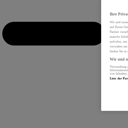
Ihre Priva
Wir und unse
auf Ihrem Ger
Partner verar
manche Inhalt
aufrufen, um 
verwalten am 
finden Sie in
Wir und un
Verwendung ge
Informationen
von Inhalten
Liste der Pa