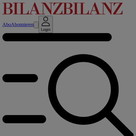
Abo
Abonnieren
Login