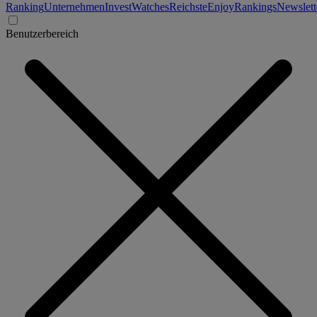
Ranking
Unternehmen
Invest
Watches
Reichste
Enjoy
Rankings
Newslett
Benutzerbereich