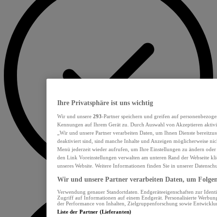
Ihre Privatsphäre ist uns wichtig
Wir und unsere
293
-Partner speichern und greifen auf personenbezoge
Kennungen auf Ihrem Gerät zu. Durch Auswahl von Akzeptieren aktivie
„Wir und unsere Partner verarbeiten Daten, um Ihnen Dienste bereitzu
deaktiviert sind, sind manche Inhalte und Anzeigen möglicherweise nich
Menü jederzeit wieder aufrufen, um Ihre Einstellungen zu ändern oder
den Link Voreinstellungen verwalten am unteren Rand der Webseite klic
unseres Website. Weitere Informationen finden Sie in unserer Datensch
Wir und unsere Partner verarbeiten Daten, um Folgend
Verwendung genauer Standortdaten. Endgeräteeigenschaften zur Identif
Zugriff auf Informationen auf einem Endgerät. Personalisierte Werbu
der Performance von Inhalten, Zielgruppenforschung sowie Entwickl
Liste der Partner (Lieferanten)