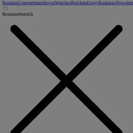
Ranking
Unternehmen
Invest
Watches
Reichste
Enjoy
Rankings
Newslett
Benutzerbereich