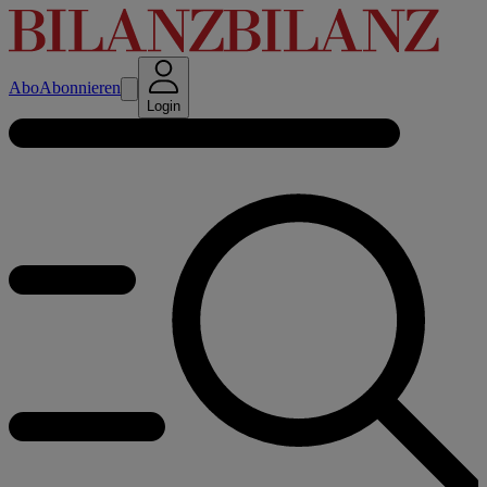
Abo
Abonnieren
Login