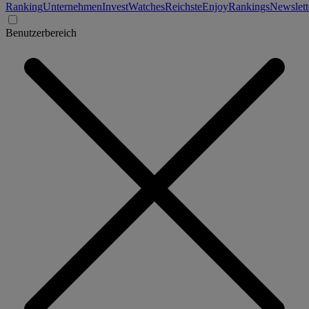
Ranking
Unternehmen
Invest
Watches
Reichste
Enjoy
Rankings
Newslett
Benutzerbereich