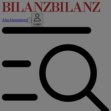
Abo
Abonnieren
Login