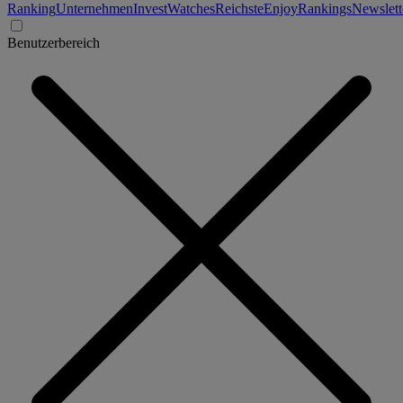
Ranking
Unternehmen
Invest
Watches
Reichste
Enjoy
Rankings
Newslett
Benutzerbereich