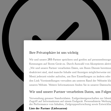
Ihre Privatsphäre ist uns wichtig
Wir und unsere
293
-Partner speichern und greifen auf personenbezoge
Kennungen auf Ihrem Gerät zu. Durch Auswahl von Akzeptieren aktivie
„Wir und unsere Partner verarbeiten Daten, um Ihnen Dienste bereitzu
deaktiviert sind, sind manche Inhalte und Anzeigen möglicherweise nich
Menü jederzeit wieder aufrufen, um Ihre Einstellungen zu ändern oder
den Link Voreinstellungen verwalten am unteren Rand der Webseite klic
unseres Website. Weitere Informationen finden Sie in unserer Datensch
Wir und unsere Partner verarbeiten Daten, um Folgend
Verwendung genauer Standortdaten. Endgeräteeigenschaften zur Identif
Zugriff auf Informationen auf einem Endgerät. Personalisierte Werbu
der Performance von Inhalten, Zielgruppenforschung sowie Entwickl
Liste der Partner (Lieferanten)