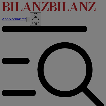
Abo
Abonnieren
Login